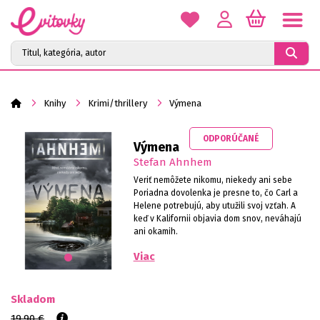
Knihy
Krimi/thrillery
Výmena
ODPORÚČANÉ
Výmena
Stefan Ahnhem
Veriť nemôžete nikomu, niekedy ani sebe
Poriadna dovolenka je presne to, čo Carl a
Helene potrebujú, aby utužili svoj vzťah. A
keď v Kalifornii objavia dom snov, neváhajú
ani okamih.
•
Viac
Skladom
19,90 €