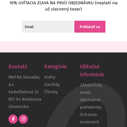
10% UVÍTACIA ZĽAVA NA PRVÚ OBJEDNÁVKU
(neplatí na
už zlacnený tovar)
Prihlásiť sa
Kontakt
Kategórie
Užitočné
informácie
MAFRA Slovakia,
Knihy
a.s.
Darčeky
Zákaznícky
Kalinčiakova 33
Články
servis
831 04 Bratislava
Obchodné
Slovensko
podmienky
Ochrana
osobných