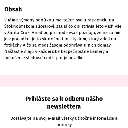
Obsah
V rámci výmeny ponúknu majiteľom svoju rezidenciu na
Štokholmskom súostroví, zatiaľ čo oni strávia leto v ich vile
v Santa Cruz. Hneď po príchode však poznajú, že niečo nie
je v poriadku. Je to skutočne ten istý dom, ktorý videli na
fotkách? A čo sa medzičasom odohráva u nich doma?
Našťastie majú v každej izbe bezpečnostné kamery a
pokušenie sledovať cudzí pár je priveľké.
Prihláste sa k odberu nášho
newslettera
Dostávajte na svoj e-mail všetky užitočné informácie a
novinky